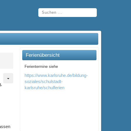
Ferienübersicht
Ferientermine siehe
https://www.karlsruhe.de/bildung-
soziales/schulstadt-
g,
karlsruhe/schulferien
lassen